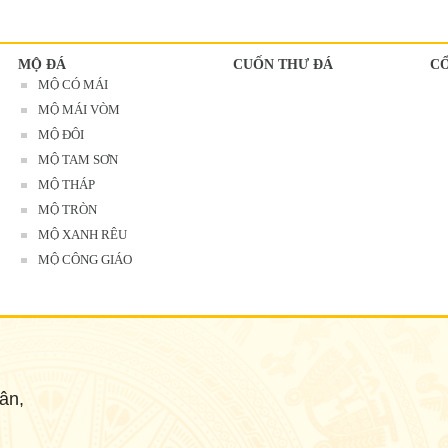
MỘ ĐÁ
CUỐN THƯ ĐÁ
C
MỘ CÓ MÁI
MỘ MÁI VÒM
MỘ ĐÔI
MỘ TAM SƠN
MỘ THÁP
MỘ TRÒN
MỘ XANH RÊU
MỘ CÔNG GIÁO
ân,