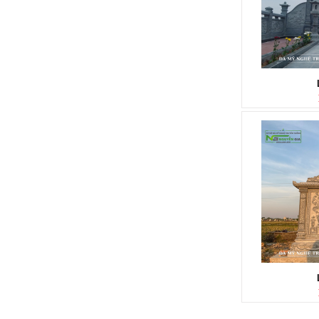
LAN CAN ĐÁ
Mã SP: LC009