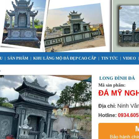
ỂU
SẢN PHẨM
KHU LĂNG MỘ ĐÁ ĐẸP CAO CẤP
TIN TỨC
VIDEO
Á
LONG ĐÌNH ĐÁ
Mã sản phẩm:
ĐÁ MỸ NG
Ninh Vân
Địa chỉ
:
Hotline:
0934.605