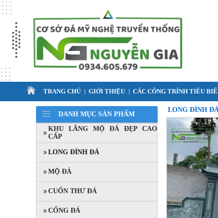
TRANG CHỦ
GIỚI THIỆU
CÁC CÔNG TRÌNH TIÊU BI
LONG ĐÌNH Đ
DANH MỤC SẢN PHẨM
KHU LĂNG MỘ ĐÁ ĐẸP CAO
CẤP
LONG ĐÌNH ĐÁ
MỘ ĐÁ
CUỐN THƯ ĐÁ
CỔNG ĐÁ