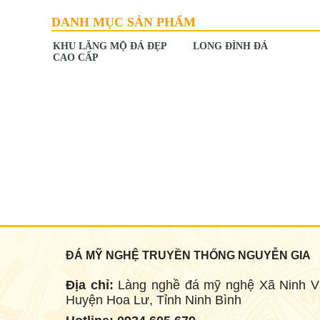
LAN CAN ĐÁ
Mã SP: LC008
DANH MỤC SẢN PHẨM
KHU LĂNG MỘ ĐÁ ĐẸP
LONG ĐÌNH ĐÁ
CAO CẤP
LAN CAN ĐÁ
Mã SP: LC007
ĐÁ MỸ NGHỆ TRUYỀN THỐNG NGUYỄN GIA
Địa chỉ:
Làng nghề đá mỹ nghệ Xã Ninh V
Huyện Hoa Lư, Tỉnh Ninh Bình