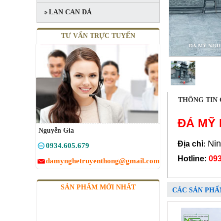
LAN CAN ĐÁ
TƯ VẤN TRỰC TUYẾN
THÔNG TIN 
ĐÁ MỸ
Nguyễn Gia
Nin
Địa chỉ
:
0934.605.679
Hotline:
093
damynghetruyenthong@gmail.com
SẢN PHẨM MỚI NHẤT
CÁC SẢN PHẨ