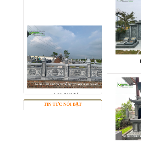
LAN CAN ĐÁ
Mã SP: LC012
TIN TỨC NỔI BẬT