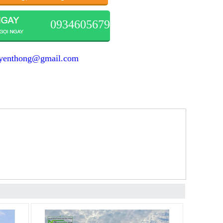
0934605679
yenthong@gmail.com