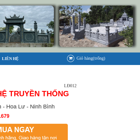
Giỏ hàng(trống)
LIÊN HỆ
LĐ012
HỆ TRUYỀN THỐNG
 - Hoa Lư - Ninh Bình
.679