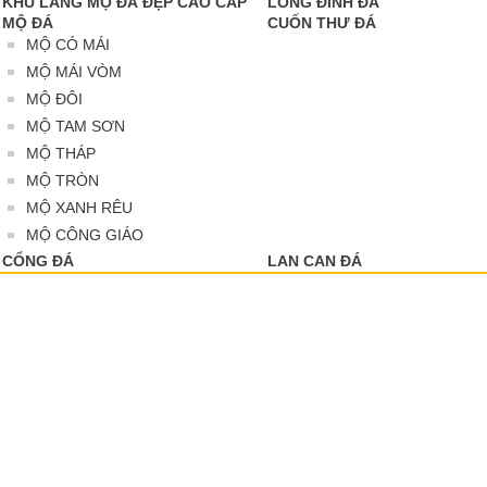
KHU LĂNG MỘ ĐÁ ĐẸP CAO CẤP
LONG ĐÌNH ĐÁ
MỘ ĐÁ
CUỐN THƯ ĐÁ
MỘ CÓ MÁI
MỘ MÁI VÒM
MỘ ĐÔI
MỘ TAM SƠN
MỘ THÁP
MỘ TRÒN
MỘ XANH RÊU
MỘ CÔNG GIÁO
CỔNG ĐÁ
LAN CAN ĐÁ