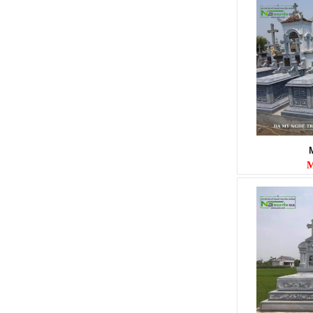
LAN CAN ĐÁ
Mã SP: LC008
M