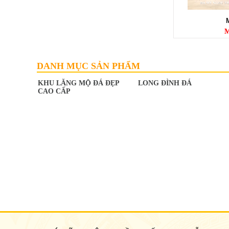
LAN CAN ĐÁ
Mã SP: LC007
M
DANH MỤC SẢN PHẨM
KHU LĂNG MỘ ĐÁ ĐẸP
LONG ĐÌNH ĐÁ
CAO CẤP
LAN CAN ĐÁ
Mã SP: LC006