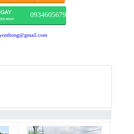
0934605679
yenthong@gmail.com