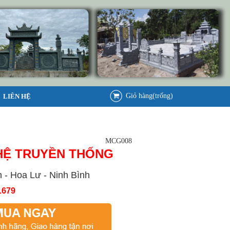
Giỏ hàng(trống)
LIÊN HỆ
MCG008
HỆ TRUYỀN THỐNG
 - Hoa Lư - Ninh Bình
.679