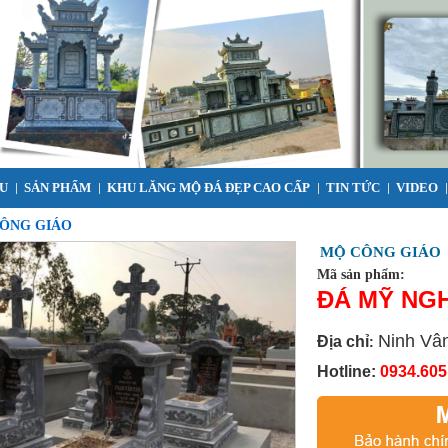
ỂU
SẢN PHẨM
KHU LĂNG MỘ ĐÁ ĐẸP CAO CẤP
TIN TỨC
VIDEO
CÔNG GIÁO
MỘ CÔNG GIÁO
Mã sản phẩm:
ĐÁ MỸ NG
Ninh Vân
Địa chỉ
:
Hotline:
0934.605