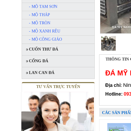
- MỘ TAM SƠN
- MỘ THÁP
- MỘ TRÒN
- MỘ XANH RÊU
- MỘ CÔNG GIÁO
CUỐN THƯ ĐÁ
THÔNG TIN 
CỔNG ĐÁ
ĐÁ MỸ
LAN CAN ĐÁ
Nin
Địa chỉ
:
TƯ VẤN TRỰC TUYẾN
Hotline:
093
CÁC SẢN PHẨ