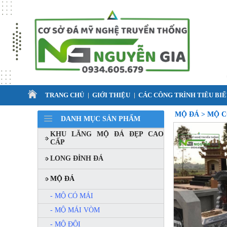
TRANG CHỦ
GIỚI THIỆU
CÁC CÔNG TRÌNH TIÊU BI
MỘ ĐÁ > MỘ 
DANH MỤC SẢN PHẨM
KHU LĂNG MỘ ĐÁ ĐẸP CAO
CẤP
LONG ĐÌNH ĐÁ
MỘ ĐÁ
- MỘ CÓ MÁI
- MỘ MÁI VÒM
- MỘ ĐÔI