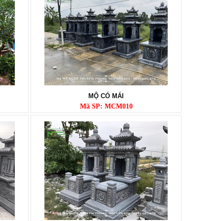
MỘ CÓ MÁI
Mã SP: MCM010