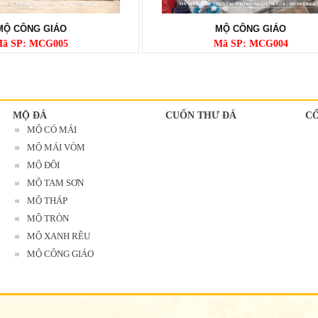
MỘ CÔNG GIÁO
MỘ CÔNG GIÁO
ã SP: MCG005
Mã SP: MCG004
MỘ ĐÁ
CUỐN THƯ ĐÁ
C
MỘ CÓ MÁI
MỘ MÁI VÒM
MỘ ĐÔI
MỘ TAM SƠN
MỘ THÁP
MỘ TRÒN
MỘ XANH RÊU
MỘ CÔNG GIÁO