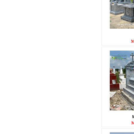
LAN CAN ĐÁ
Mã SP: LC010
M
LAN CAN ĐÁ
Mã SP: LC009
M