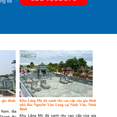
ng tôi
 gia đình:
Khu Lăng Mộ đá xanh rêu cao cấp của gia đình
nhà Bác Nguyễn Văn Long tại Ninh Vân, Ninh
Bình
 Nam, địa
Khu Lăng Mộ đá xanh rêu cao cấp của gia
 Thánh, Ba