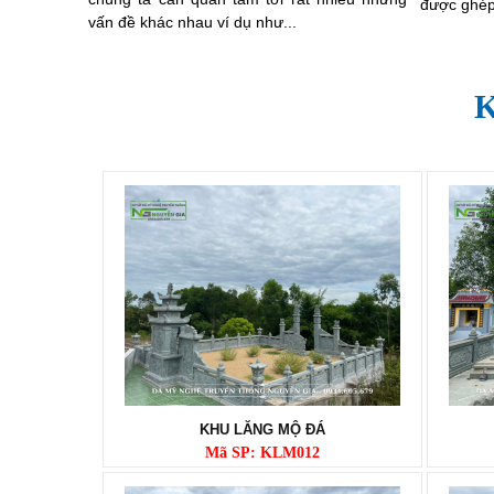
được ghép
vấn đề khác nhau ví dụ như...
KHU LĂNG MỘ ĐÁ
Mã SP: KLM012