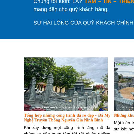
Chúng tôi luôn: LẤY
TÂM – TÍN – THIỆ
mang đến cho quý khách hàng.
SỰ HÀI LÒNG CỦA QUÝ KHÁCH CHÍNH
Tổng hợp những công trình đá rẻ đẹp - Đá Mỹ
Những khu
Nghệ Truyền Thống Nguyễn Gia Ninh Bình
Một kiến 
Khi xây dựng một công trình lăng mộ đá
sự kết hợ
chúng ta cần quan tâm tới rất nhiều những