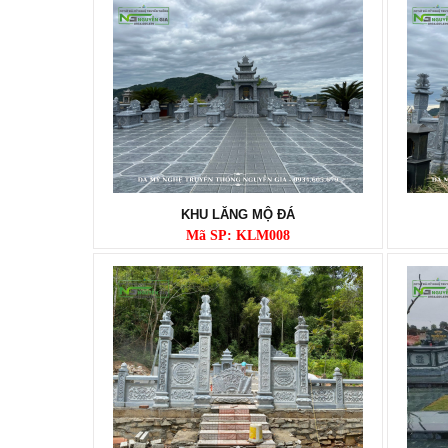
KHU LĂNG MỘ ĐÁ
Mã SP: KLM008