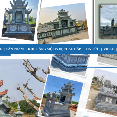
ỂU
SẢN PHẨM
KHU LĂNG MỘ ĐÁ ĐẸP CAO CẤP
TIN TỨC
VIDEO