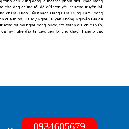
ng trình đều xứng đáng là một tác phẩm điêu khắc mang
mà cha ông chúng tôi đã gửi trọn yêu thương truyền lại.
ơng châm “Luôn Lấy Khách Hàng Làm Trung Tâm” trong
oanh của mình, Đá Mỹ Nghệ Truyền Thống Nguyễn Gia đã
ị trường đá mỹ nghệ trong nước, trở thành địa chỉ tư vấn,
h đá mỹ nghệ đầy tin cậy, tiện lợi cho khách hàng ở các
0934605679