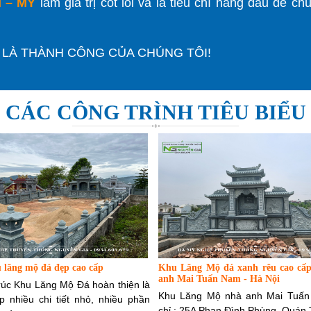
N – MỸ
làm giá trị cốt lõi và là tiêu chí hàng đầu để chú
 LÀ THÀNH CÔNG CỦA CHÚNG TÔI!
CÁC CÔNG TRÌNH TIÊU BIỂU
 lăng mộ đá đẹp cao cấp
Khu Lăng Mộ đá xanh rêu cao cấp
anh Mai Tuấn Nam - Hà Nội
trúc Khu Lăng Mộ Đá hoàn thiện là
Khu Lăng Mộ nhà anh Mai Tuấn
p nhiều chi tiết nhỏ, nhiều phần
chỉ : 25A Phan Đình Phùng, Quán