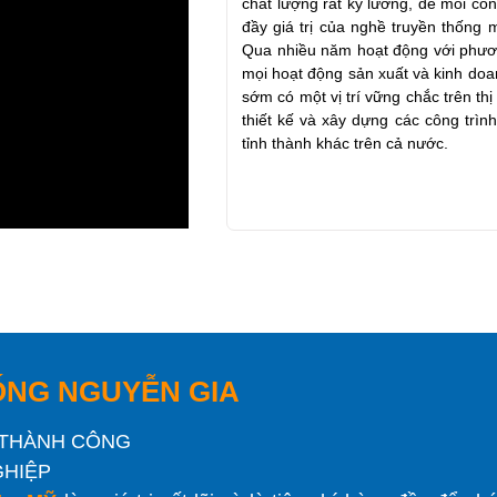
chất lượng rất kỹ lưỡng, để mỗi cô
đầy giá trị của nghề truyền thống 
Qua nhiều năm hoạt động với phư
mọi hoạt động sản xuất và kinh d
sớm có một vị trí vững chắc trên th
thiết kế và xây dựng các công trìn
tỉnh thành khác trên cả nước.
ỐNG NGUYỄN GIA
Ể THÀNH CÔNG
GHIỆP