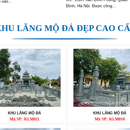
 vào...
Đình, Hà Nội. Được công...
KHU LĂNG MỘ ĐÁ ĐẸP CAO CẤ
KHU LĂNG MỘ ĐÁ
KHU LĂNG MỘ ĐÁ
Mã SP: KLM011
Mã SP: KLM010