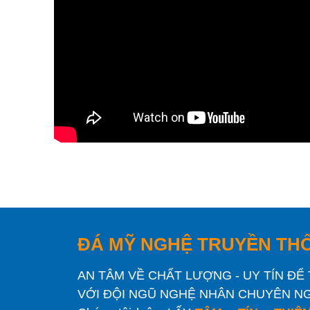
ĐÁ MỸ NGHỆ TRUYỀN TH
AN TÂM VỀ CHẤT LƯỢNG - UY TÍN Đ
VỚI ĐỘI NGŨ NGHỆ NHÂN CHUYÊN N