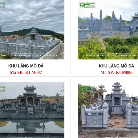
KHU LĂNG MỘ ĐÁ
KHU LĂNG MỘ ĐÁ
Mã SP: KLM007
Mã SP: KLM006